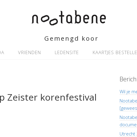
Gemengd koor
DA
VRIENDEN
LEDENSITE
KAARTJES BESTELL
Berich
Wil je m
 Zeister korenfestival
Nootaben
[gewees
Nootaben
documen
Utrecht 