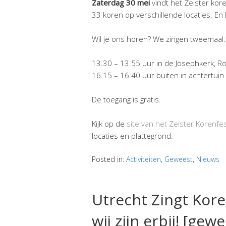
Zaterdag 30 mei
vindt het Zeister kor
33 koren op verschillende locaties. En 
Wil je ons horen? We zingen tweemaal:
13.30 – 13.55 uur in de Josephkerk, R
16.15 – 16.40 uur buiten in achtertuin 
De toegang is gratis.
Kijk op de
site van het Zeister Korenfes
locaties en plattegrond.
Posted in:
Activiteiten
,
Geweest
,
Nieuws
Utrecht Zingt Kor
wij zijn erbij! [gew