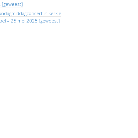
j! [geweest]
ondagmiddagconcert in kerkje
pel – 25 mei 2025 [geweest]