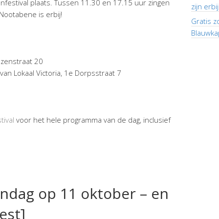
enfestival plaats. Tussen 11.30 en 17.15 uur zingen
zijn erbi
Nootabene is erbij!
Gratis z
Blauwka
ozenstraat 20
van Lokaal Victoria, 1e Dorpsstraat 7
tival
voor het hele programma van de dag, inclusief
endag op 11 oktober – en
eest]