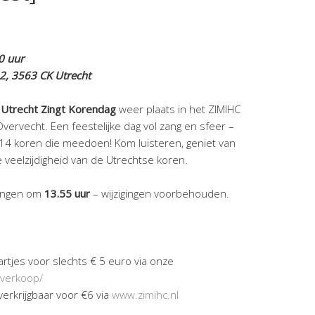
0 uur
 2, 3563 CK Utrecht
e
Utrecht Zingt Korendag
weer plaats in het ZIMIHC
vervecht. Een feestelijke dag vol zang en sfeer –
14 koren die meedoen! Kom luisteren, geniet van
 veelzijdigheid van de Utrechtse koren.
zingen om
13.55 uur
– wijzigingen voorbehouden.
aartjes voor slechts € 5 euro via onze
verkoop/
n verkrijgbaar voor €6 via
www.zimihc.nl