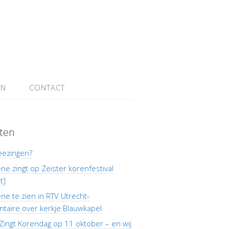
EN
CONTACT
ten
eezingen?
e zingt op Zeister korenfestival
t]
e te zien in RTV Utrecht-
taire over kerkje Blauwkapel
Zingt Korendag op 11 oktober – en wij