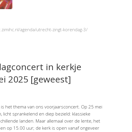
.zimihc.nl/agenda/utrecht-zingt-korendag-3/
agconcert in kerkje
ei 2025 [geweest]
 is het thema van ons voorjaarsconcert. Op 25 mei
, licht sprankelend en diep bezield: klassieke
chillende landen. Maar allemaal over de lente, het
en op 15.00 uur; de kerk is open vanaf ongeveer