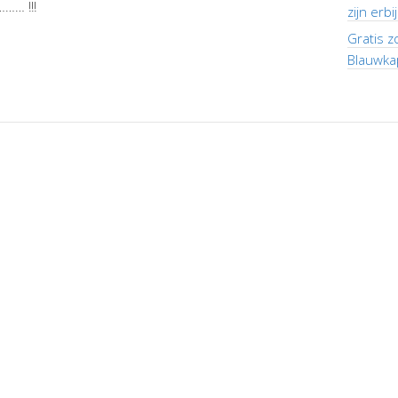
…… !!!
zijn erbi
Gratis z
Blauwka