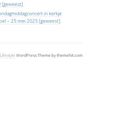
j! [geweest]
ondagmiddagconcert in kerkje
pel – 25 mei 2025 [geweest]
Lifestyle
WordPress Theme by themehit.com