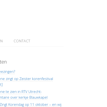
EN
CONTACT
ten
eezingen?
e zingt op Zeister korenfestival
t]
e te zien in RTV Utrecht-
taire over kerkje Blauwkapel
Zingt Korendag op 11 oktober – en wij