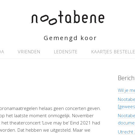
Gemengd koor
DA
VRIENDEN
LEDENSITE
KAARTJES BESTELL
Berich
Wil je m
Nootaben
[gewees
oronamaatregelen helaas geen concerten geven.
 op het laatste moment onmogelijk. November
Nootaben
 het theaterconcert ‘Love may be’ Eind 2021 had
documen
orden. Dat hebben we uitgesteld. Maar we
Utrecht 